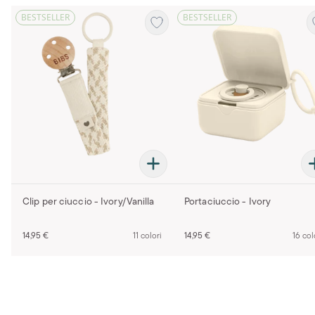
BESTSELLER
BESTSELLER
Clip per ciuccio - Ivory/Vanilla
Portaciuccio - Ivory
14,95 €
11 colori
14,95 €
16 col