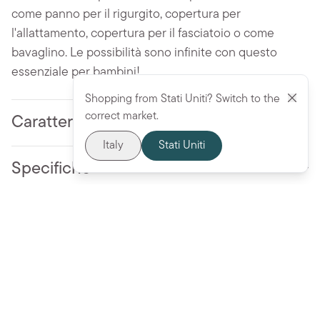
come panno per il rigurgito, copertura per
l'allattamento, copertura per il fasciatoio o come
bavaglino. Le possibilità sono infinite con questo
essenziale per bambini!
Shopping from Stati Uniti? Switch to the
correct market.
Caratteristiche principali
Italy
Stati Uniti
Specifiche
Istruzioni per l'uso e la cura
Aggiungi al carrello - 12,95 €
Altri prodotti da amare
BESTSELLER