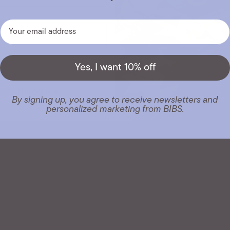
E-mail
 se strinjate s prejemanjem e-novic in prilagojenega
Yes, I want 10% off
ja BIBS.
Naroči me
By signing up, you agree to receive newsletters and
personalized marketing from BIBS.