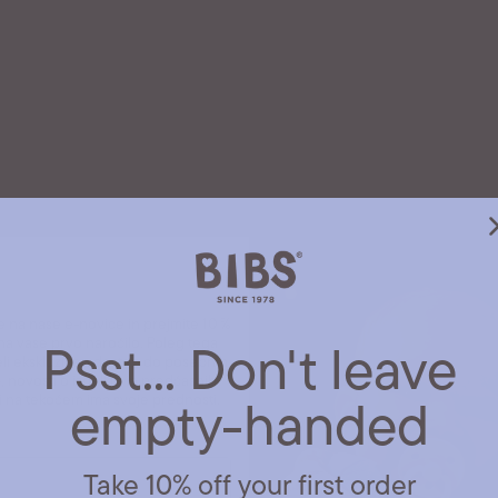
eni 10 % popust
se na naše e-novice in prejmite 10 %
na vaše prvo naročilo. Poleg tega
Psst... Don't leave
li ekskluziven dostop do posebnih
 novosti o izdelkih in predčasnih
iti na tekočem ima svoje prednosti.
empty-handed
Take 10% off your first order