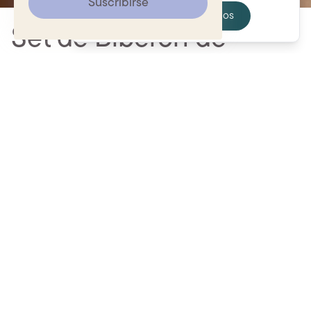
Suscribirse
Spain
Estados Unidos
Set de Biberón de
Vidrio Boheme 120ml
Elegir variante
Látex - Ivory
¿Listo para mejorar la rutina de alimentación de tu
bebé? El Biberón de Vidrio de BIBS ofrece un diseño
elegante y premiado con una válvula anticólicos que
reduce los gases y el reflujo, y una tetina similar al
pecho materno que facilita la transición entre la
lactancia y el biberón. Cuenta con una base de vidrio
duradero apto para lavavajillas que mantiene su
apariencia como nueva con el tiempo, y componentes
que minimizan derrames para una alimentación
conveniente en casa o fuera de ella. La tetina de