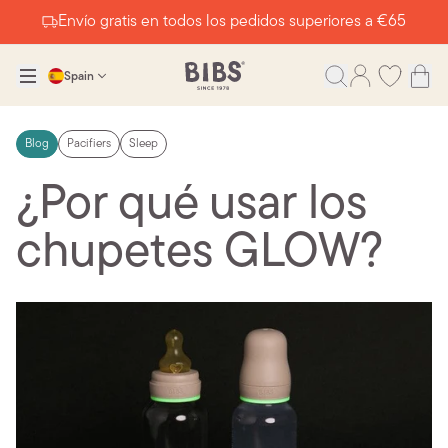
Envío gratis en todos los pedidos superiores a €65
Spain
Blog
Pacifiers
Sleep
¿Por qué usar los
chupetes GLOW?