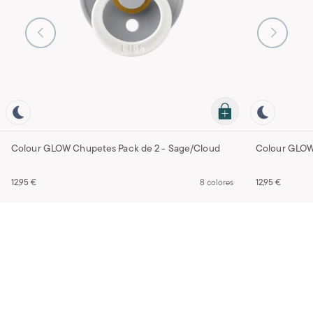
Colour GLOW Chupetes Pack de 2 - Sage/Cloud
Colour GLOW 
12,95 €
8 colores
12,95 €