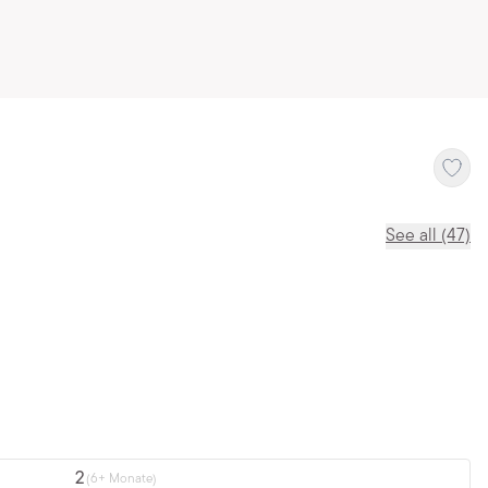
See all (47)
2
(6+ Monate)