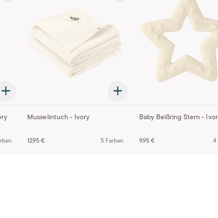
ory
Musselintuch - Ivory
Baby Beißring Stern - Ivo
arben
12,95 €
5 Farben
9,95 €
4