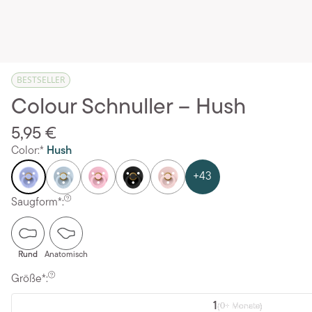
BESTSELLER
Colour Schnuller – Hush
5,95 €
Color:*
Hush
+43
Saugform*:
Rund
Anatomisch
Größe*:
1
(0+ Monate)