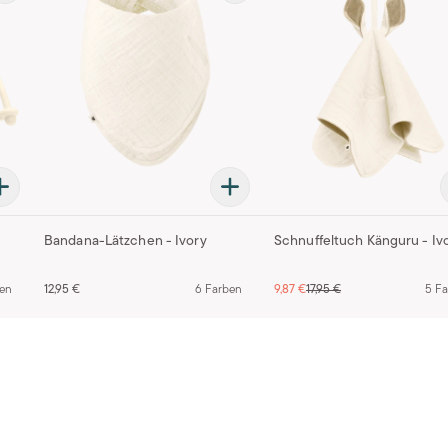
Bandana-Lätzchen - Ivory
Schnuffeltuch Känguru - Iv
ben
12,95 €
6 Farben
9,87 €
17,95 €
5 F