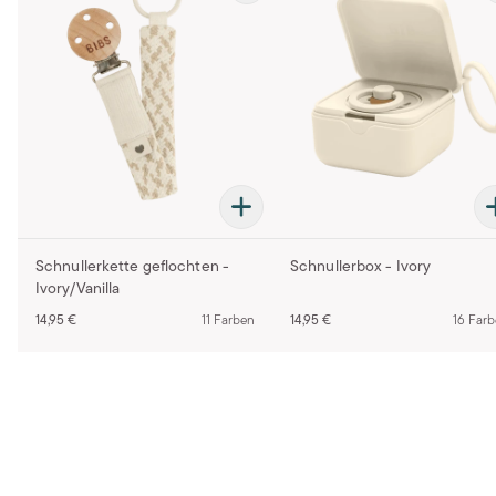
Schnullerkette geflochten -
Schnullerbox - Ivory
Ivory/Vanilla
14,95 €
11 Farben
14,95 €
16 Far