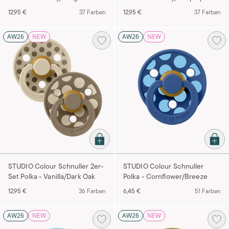
12,95 €
37 Farben
12,95 €
37 Farben
AW26
NEW
AW26
NEW
STUDIO Colour Schnuller 2er-
STUDIO Colour Schnuller
Set Polka - Vanilla/Dark Oak
Polka - Cornflower/Breeze
12,95 €
36 Farben
6,45 €
51 Farben
AW26
NEW
AW26
NEW