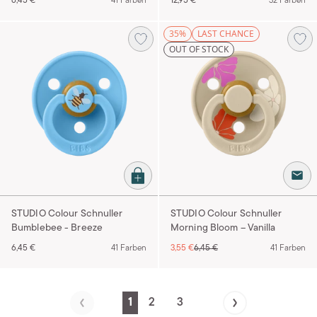
6,45 €
41 Farben
12,95 €
32 Farben
35%
LAST CHANCE
OUT OF STOCK
STUDIO Colour Schnuller
STUDIO Colour Schnuller
Bumblebee - Breeze
Morning Bloom – Vanilla
6,45 €
41 Farben
3,55 €
6,45 €
41 Farben
1
2
3