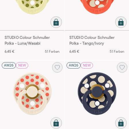
STUDIO Colour Schnuller
STUDIO Colour Schnuller
Polka - Luna/Wasabi
Polka - Tango/Ivory
6,45 €
51 Farben
6,45 €
51 Farben
AW26
NEW
AW26
NEW