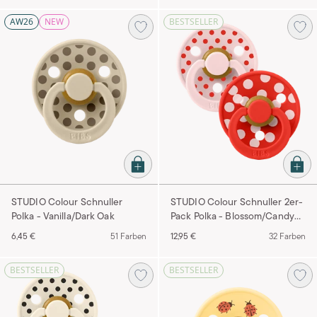
AW26
NEW
BESTSELLER
STUDIO Colour Schnuller
STUDIO Colour Schnuller 2er-
Polka - Vanilla/Dark Oak
Pack Polka - Blossom/Candy
Apple
6,45 €
51 Farben
12,95 €
32 Farben
BESTSELLER
BESTSELLER