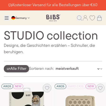
Kostenloser Versand für alle Bestellungen über €60
Germany
STUDIO collection
Designs, die Geschichten erzählen – Schnuller, die
beruhigen.
Alle Filter
Sortieren nach:
AW26
NEW
AW26
HARD CASE
NEW