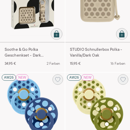
Soothe & Go Polka
STUDIO Schnullerbox Polka -
Geschenkset - Dark
Vanilla/Dark Oak
Oak/Vanilla
34,95 €
2 Farben
15,95 €
16 Farben
AW26
NEW
AW26
NEW