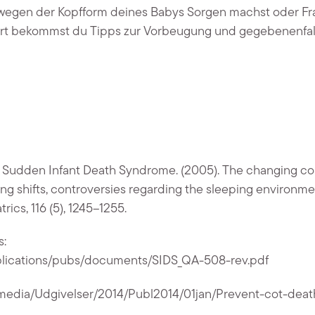
egen der Kopfform deines Babys Sorgen machst oder Fra
ort bekommst du Tipps zur Vorbeugung und gegebenenfal
n Sudden Infant Death Syndrome. (2005). The changing co
g shifts, controversies regarding the sleeping environme
rics, 116 (5), 1245–1255.
s:
/publications/pubs/documents/SIDS_QA-508-rev.pdf
/media/Udgivelser/2014/Publ2014/01jan/Prevent-cot-deat