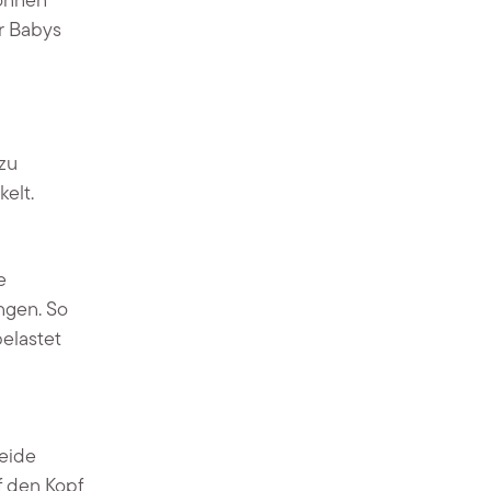
können
r Babys
azu
elt.
e
ngen. So
belastet
meide
f den Kopf