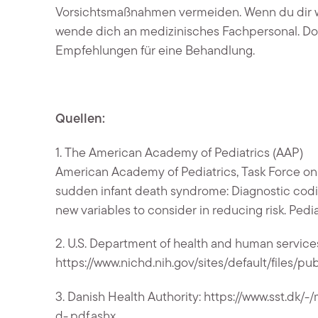
Vorsichtsmaßnahmen vermeiden. Wenn du dir w
wende dich an medizinisches Fachpersonal. D
Empfehlungen für eine Behandlung.
Quellen:
1. The American Academy of Pediatrics (AAP)
American Academy of Pediatrics, Task Force o
sudden infant death syndrome: Diagnostic codin
new variables to consider in reducing risk. Pediat
2. U.S. Department of health and human service
https://www.nichd.nih.gov/sites/default/files
3. Danish Health Authority:
https://www.sst.dk/-
d-,pdf.ashx