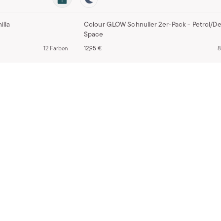
illa
Colour GLOW Schnuller 2er-Pack - Petrol/D
Space
12 Farben
12,95 €
8