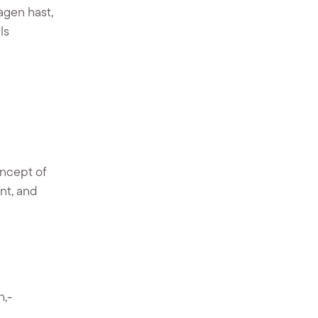
gen hast,
ls
ncept of
nt, and
h,-