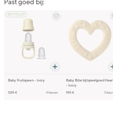
Past goed bij:
BESTSELLER
Baby Fruitspeen - Ivory
Baby Bitie bijtspeelgoed Hear
- Ivory
12,95 €
4 kleuren
9,95 €
3 kleu