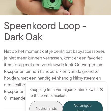
Speenkoord Loop -
Dark Oak
Net op het moment dat je denkt dat babyaccessoires
je niet meer kunnen verrassen, komt er een favoriet
item terug met een vernieuwde look. Ontworpen om
fopspenen binnen handbereik en van de grond te
houden, met een handig éénhandig kliksysteem en
een flexibele siliconen ring die stevig aan alle BIBS
Shopping from Verenigde Staten? Switch
fopspenen wordt bevestigd. BPA-vrij. Geschikt vanaf
to the correct market.
0+ maanden.
Verenigde
Netherlands