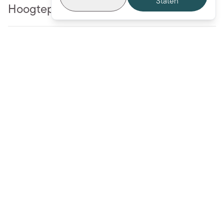
Staten
Hoogtepunten
Specificaties
Voeg toe aan winkelwagentje - 11,95 €
Gebruik en onderhoud
Veiligheid en normen
Meer om van te houden
BESTSELLER