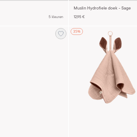
Muslin Hydrofiele doek - Sage
5 kleuren
12,95 €
35%