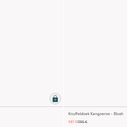
Knuffeldoek Kangoeroe - Blush
9,87 €
17,95 €