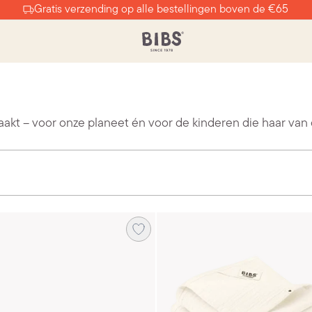
Gratis verzending op alle bestellingen boven de €65
akt – voor onze planeet én voor de kinderen die haar van 