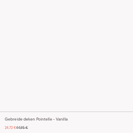
Gebreide deken Pointelle - Vanilla
24,72 €
44,95 €