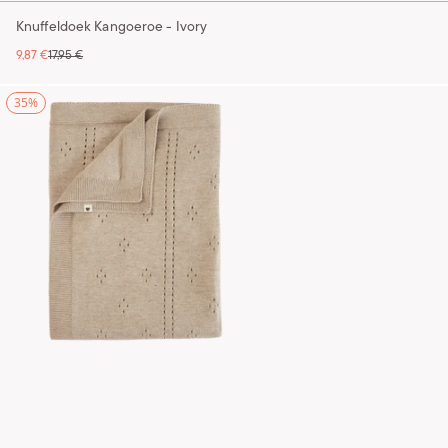
Knuffeldoek Kangoeroe - Ivory
9,87 €
17,95 €
35%