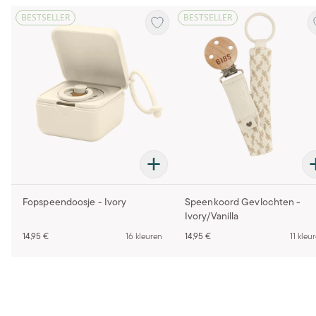
BESTSELLER
BESTSELLER
Fopspeendoosje - Ivory
Speenkoord Gevlochten -
Ivory/Vanilla
14,95 €
16 kleuren
14,95 €
11 kleu