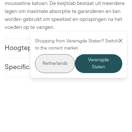
mousseline katoen. De kwijlslab bestaat uit meerdere
lagen om maximale absorptie te garanderen en kan
worden gebruikt om speeksel en oprispingen na het
voeden op te vangen.
Shopping from Verenigde Staten? Switch
Hoogtepunten
to the correct market.
Verenigde
Netherlands
Specificaties
Staten
Gebruik en onderhoud
Voeg toe aan winkelwagentje - 12,95 €
Meer om van te houden
BESTSELLER