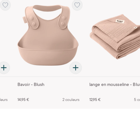
Bavoir - Blush
lange en mousseline - Blu
leurs
14,95 €
2 couleurs
12,95 €
5 c