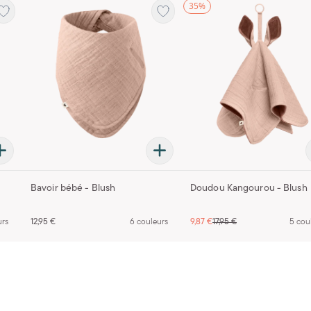
35%
Bavoir bébé - Blush
Doudou Kangourou - Blush
urs
12,95 €
6 couleurs
9,87 €
17,95 €
5 cou