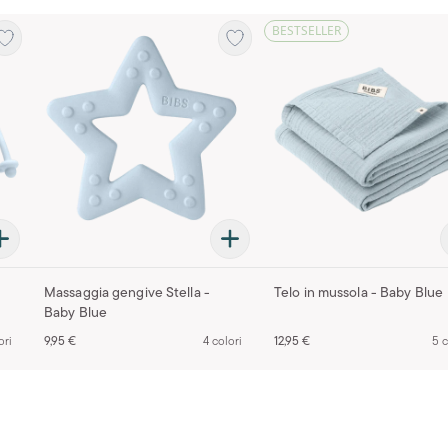
BESTSELLER
Massaggia gengive Stella -
Telo in mussola - Baby Blue
Baby Blue
ori
9,95 €
4 colori
12,95 €
5 c