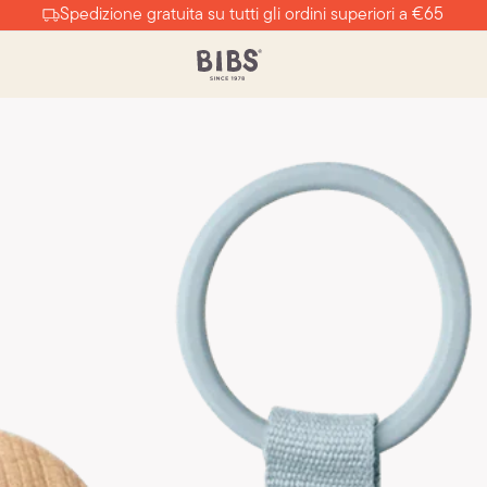
Spedizione gratuita su tutti gli ordini superiori a €65