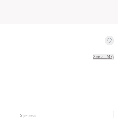
See all (47)
2
(6+ mesi)