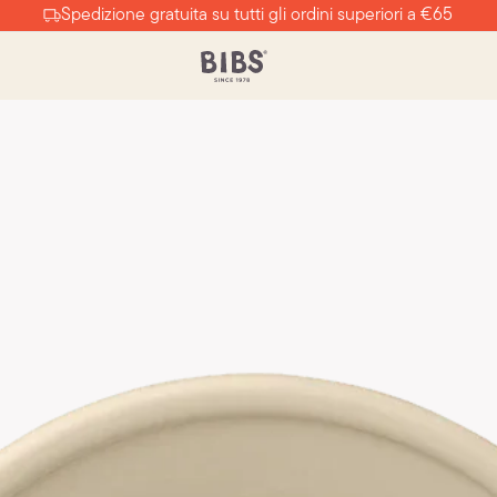
Spedizione gratuita su tutti gli ordini superiori a €65