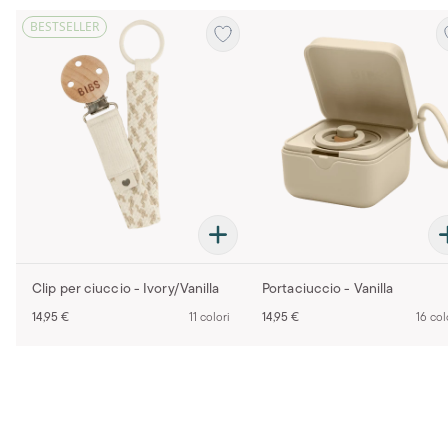
BESTSELLER
Clip per ciuccio - Ivory/Vanilla
Portaciuccio - Vanilla
14,95 €
11 colori
14,95 €
16 col