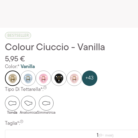
BESTSELLER
Colour Ciuccio - Vanilla
5,95 €
Color:*
Vanilla
+43
Tipo Di Tettarella*:
Tonda
Anatomica
Simmetrica
Taglia*:
1
(0+ mesi)