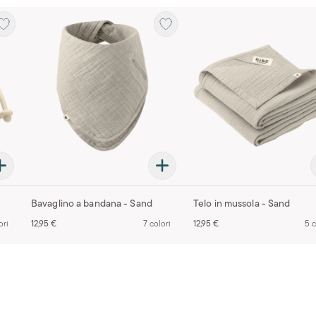
Bavaglino a bandana - Sand
Telo in mussola - Sand
ori
12,95 €
7 colori
12,95 €
5 c