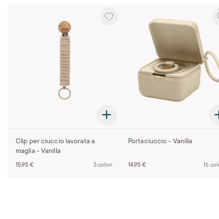
Clip per ciuccio lavorata a
Portaciuccio - Vanilla
maglia - Vanilla
15,95 €
3 colori
14,95 €
16 col