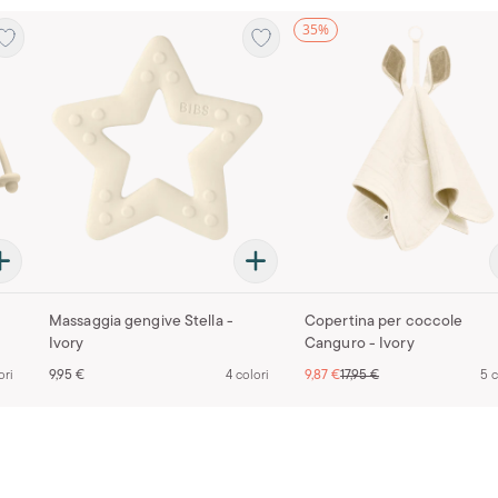
35%
Massaggia gengive Stella -
Copertina per coccole
Ivory
Canguro - Ivory
ori
9,95 €
4 colori
9,87 €
17,95 €
5 c