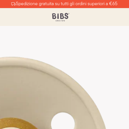
Spedizione gratuita su tutti gli ordini superiori a €65