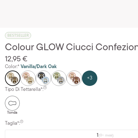
BESTSELLER
Colour GLOW Ciucci Confezione
12,95 €
Color:*
Vanilla/Dark Oak
+3
Tipo Di Tettarella*:
Tonda
Taglia*:
1
(0+ mesi)