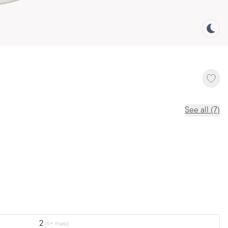
See all (7)
2
(6+ mesi)