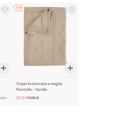
35%
Coperta lavorata a maglia
Pointelle - Vanilla
olori
24,72 €
44,95 €